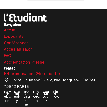
Navigation
Accueil
Exposants
Conférences
Accès au salon
FAQ
Accréditation Presse
Contact
promosalons@letudiant.fr
Carré Daumesnil - 52, rue Jacques-Hillairet
75012 PARIS
Fac
Blu
Ins
Lin
You
Tik
ebo
esk
tag
ked
tub
Tok
ok
y
ra
in
e
m