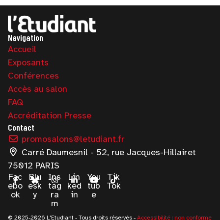
Navigation
Accueil
Exposants
Conférences
Accès au salon
FAQ
Accréditation Presse
Contact
promosalons@letudiant.fr
Carré Daumesnil - 52, rue Jacques-Hillairet
75012 PARIS
Fac
Blu
Ins
Lin
You
Tik
ebo
esk
tag
ked
tub
Tok
ok
y
ra
in
e
m
© 2025-2026 L'Etudiant - Tous droits réservés -
Accessibilité : non conforme